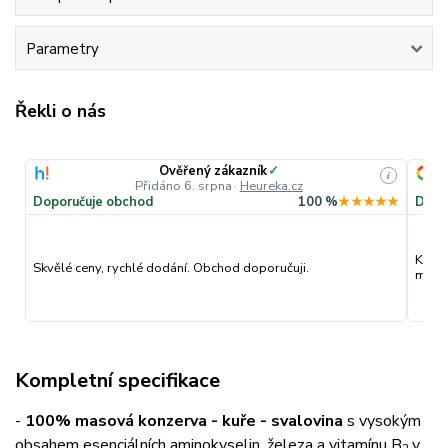
Parametry
Řekli o nás
Ověřený zákazník
✓
i
Přidáno 6. srpna
·
Heureka.cz
Doporučuje obchod
100 %
★★★★★
Dopo
Kvali
Skvělé ceny, rychlé dodání. Obchod doporučuji.
můžu 
Kompletní specifikace
-
100% masová konzerva - kuře - svalovina
s vysokým
obsahem esenciálních aminokyselin, železa a vitamínu B
v