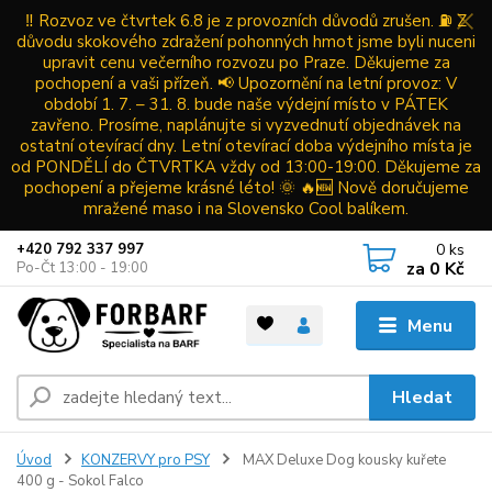
‼️ Rozvoz ve čtvrtek 6.8 je z provozních důvodů zrušen. ⛽ Z
důvodu skokového zdražení pohonných hmot jsme byli nuceni
upravit cenu večerního rozvozu po Praze. Děkujeme za
pochopení a vaši přízeň. 📢 Upozornění na letní provoz: V
období 1. 7. – 31. 8. bude naše výdejní místo v PÁTEK
zavřeno. Prosíme, naplánujte si vyzvednutí objednávek na
ostatní otevírací dny. Letní otevírací doba výdejního místa je
od PONDĚLÍ do ČTVRTKA vždy od 13:00-19:00. Děkujeme za
pochopení a přejeme krásné léto! 🌞 🔥🆕 Nově doručujeme
mražené maso i na Slovensko Cool balíkem.
0
ks
+420 792 337 997
za
0 Kč
Po-Čt 13:00 - 19:00
Menu
Hledat
Úvod
KONZERVY pro PSY
MAX Deluxe Dog kousky kuřete
400 g - Sokol Falco