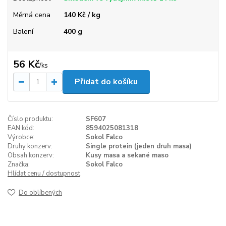
Měrná cena
140 Kč / kg
Balení
400 g
56 Kč
/
ks
Přidat do košíku
Číslo produktu:
SF607
EAN kód:
8594025081318
Výrobce:
Sokol Falco
Druhy konzerv:
Single protein (jeden druh masa)
Obsah konzerv:
Kusy masa a sekané maso
Značka:
Sokol Falco
Hlídat cenu / dostupnost
Do oblíbených