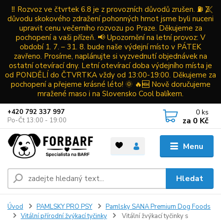
‼️ Rozvoz ve čtvrtek 6.8 je z provozních důvodů zrušen. ⛽ Z
důvodu skokového zdražení pohonných hmot jsme byli nuceni
upravit cenu večerního rozvozu po Praze. Děkujeme za
pochopení a vaši přízeň. 📢 Upozornění na letní provoz: V
období 1. 7. – 31. 8. bude naše výdejní místo v PÁTEK
zavřeno. Prosíme, naplánujte si vyzvednutí objednávek na
ostatní otevírací dny. Letní otevírací doba výdejního místa je
od PONDĚLÍ do ČTVRTKA vždy od 13:00-19:00. Děkujeme za
pochopení a přejeme krásné léto! 🌞 🔥🆕 Nově doručujeme
mražené maso i na Slovensko Cool balíkem.
0
ks
+420 792 337 997
za
0 Kč
Po-Čt 13:00 - 19:00
Menu
Hledat
Úvod
PAMLSKY PRO PSY
Pamlsky SANA Premium Dog Foods
Vitální přírodní žvýkací tyčinky
Vitální žvýkací tyčinky s