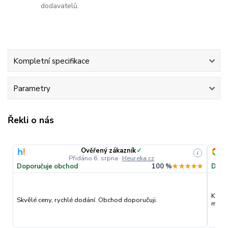
dodavatelů.
Kompletní specifikace
Parametry
Řekli o nás
Ověřený zákazník
✓
i
Přidáno 6. srpna
·
Heureka.cz
Doporučuje obchod
100 %
★★★★★
Dopo
Kvali
Skvělé ceny, rychlé dodání. Obchod doporučuji.
můžu 