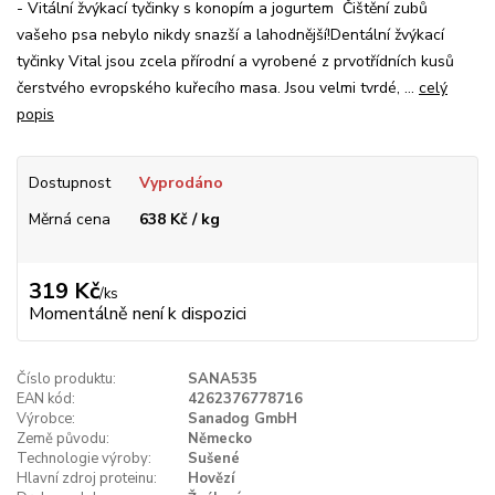
- Vitální žvýkací tyčinky s konopím a jogurtem Čištění zubů
vašeho psa nebylo nikdy snazší a lahodnější!Dentální žvýkací
tyčinky Vital jsou zcela přírodní a vyrobené z prvotřídních kusů
čerstvého evropského kuřecího masa. Jsou velmi tvrdé, ...
celý
popis
Dostupnost
Vyprodáno
Měrná cena
638 Kč / kg
319 Kč
/
ks
Momentálně není k dispozici
Číslo produktu:
SANA535
EAN kód:
4262376778716
Výrobce:
Sanadog GmbH
Země původu:
Německo
Technologie výroby:
Sušené
Hlavní zdroj proteinu:
Hovězí