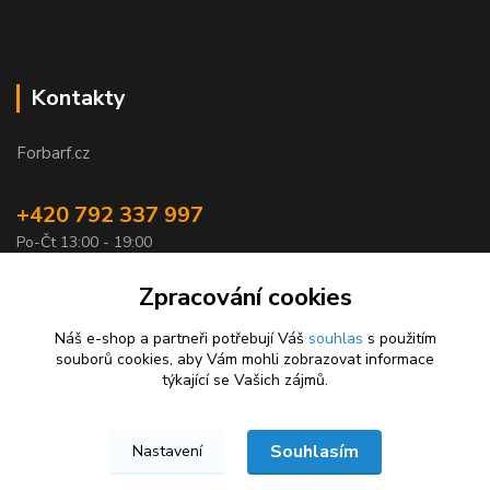
Kontakty
Forbarf.cz
+420 792 337 997
Po-Čt 13:00 - 19:00
objednavky@forbarf.cz
Zpracování cookies
Náš e-shop a partneři potřebují Váš
souhlas
s použitím
souborů cookies, aby Vám mohli zobrazovat informace
týkající se Vašich zájmů.
Souhlasím
Nastavení
Forbarf.cz © 2026
Vytvořeno na
Eshop-rychle.cz