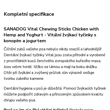
Kompletní specifikace
SANADOG Vital Chewing Sticks Chicken with
Hemp and Yoghurt - Vitální žvýkací tyčinky s
konopím a jogurtem
Čištění zubů vašeho psa nebylo nikdy snazší a lahodnější!
Dentální žvýkací tyčinky Vital jsou zcela přírodní a vyrobené
z prvotřídních kusů čerstvého evropského kuřecího masa.
Jsou velmi tvrdé, těžko se lámou a mají na boku drážku.
Otěr při žvýkání a zvýšený průtok slin výrazně snižuje
tvorbu zubního kamene.
Dentální hygiena u psů je důležitá. Pomocí žvýkacích tyčinek
můžete podpořit zdravým a přirozeným způsobem kvalitu
chrupu vašeho psa.
Proč se jim ale říká vitální tyčinky?
Protože nejen