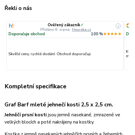
Řekli o nás
Ověřený zákazník
✓
i
Přidáno 6. srpna
·
Heureka.cz
Doporučuje obchod
100 %
★★★★★
Dopo
Kval
Skvělé ceny, rychlé dodání. Obchod doporučuji.
můžu
Kompletní specifikace
Graf Barf mleté jehnečí kosti 2,5 x 2,5 cm.
Jehněčí prsní kosti
jsou jemně nasekané, zmrazené ve
velkých blocích a poté nakrájeny na kostky.
Kostka z jemně nasekaných jehněčích prsních a žeberních