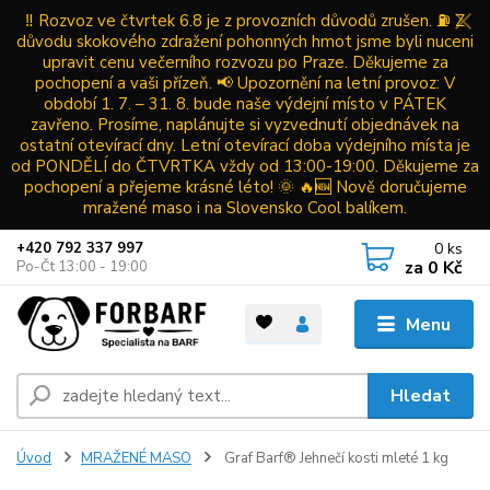
‼️ Rozvoz ve čtvrtek 6.8 je z provozních důvodů zrušen. ⛽ Z
důvodu skokového zdražení pohonných hmot jsme byli nuceni
upravit cenu večerního rozvozu po Praze. Děkujeme za
pochopení a vaši přízeň. 📢 Upozornění na letní provoz: V
období 1. 7. – 31. 8. bude naše výdejní místo v PÁTEK
zavřeno. Prosíme, naplánujte si vyzvednutí objednávek na
ostatní otevírací dny. Letní otevírací doba výdejního místa je
od PONDĚLÍ do ČTVRTKA vždy od 13:00-19:00. Děkujeme za
pochopení a přejeme krásné léto! 🌞 🔥🆕 Nově doručujeme
mražené maso i na Slovensko Cool balíkem.
0
ks
+420 792 337 997
za
0 Kč
Po-Čt 13:00 - 19:00
Menu
Hledat
Úvod
MRAŽENÉ MASO
Graf Barf® Jehnečí kosti mleté 1 kg