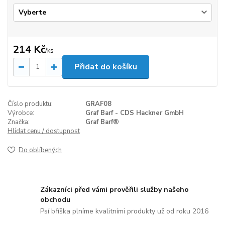
214 Kč
/
ks
Přidat do košíku
Číslo produktu:
GRAF08
Výrobce:
Graf Barf - CDS Hackner GmbH
Značka:
Graf Barf®
Hlídat cenu / dostupnost
Do oblíbených
Zákazníci před vámi prověřili služby našeho
obchodu
Psí bříška plníme kvalitními produkty už od roku 2016