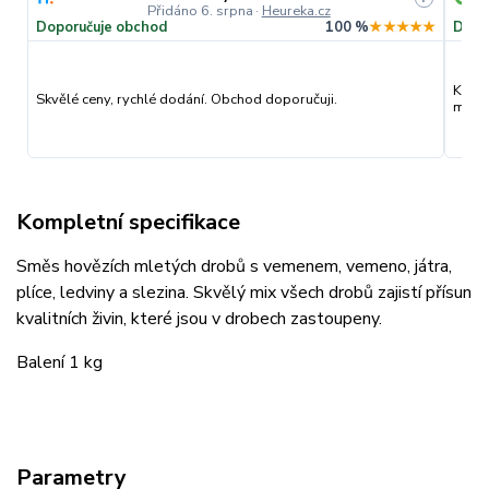
Přidáno 6. srpna
·
Heureka.cz
Doporučuje obchod
100 %
★★★★★
Dopo
Kvali
Skvělé ceny, rychlé dodání. Obchod doporučuji.
můžu 
Kompletní specifikace
Směs hovězích mletých drobů s vemenem, vemeno, játra,
plíce, ledviny a slezina. Skvělý mix všech drobů zajistí přísun
kvalitních živin, které jsou v drobech zastoupeny.
Balení 1 kg
Parametry