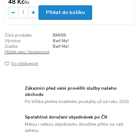
48 Kč
/
ks
Přidat do košíku
Číslo produktu:
BM005
Výrobce:
Barf Me!
Značka:
Barf Me!
Hlídat cenu / dostupnost
Do oblíbených
Zákazníci před vámi prověřili služby našeho
obchodu
Psí bříška plníme kvalitními produkty už od roku 2016
Spolehlivé doručení objednávek po ČR
Malou i velkou objednávku doručíme přímo na vaši
adresu.