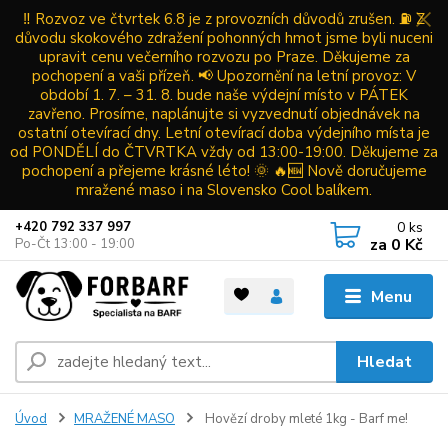
‼️ Rozvoz ve čtvrtek 6.8 je z provozních důvodů zrušen. ⛽ Z
důvodu skokového zdražení pohonných hmot jsme byli nuceni
upravit cenu večerního rozvozu po Praze. Děkujeme za
pochopení a vaši přízeň. 📢 Upozornění na letní provoz: V
období 1. 7. – 31. 8. bude naše výdejní místo v PÁTEK
zavřeno. Prosíme, naplánujte si vyzvednutí objednávek na
ostatní otevírací dny. Letní otevírací doba výdejního místa je
od PONDĚLÍ do ČTVRTKA vždy od 13:00-19:00. Děkujeme za
pochopení a přejeme krásné léto! 🌞 🔥🆕 Nově doručujeme
mražené maso i na Slovensko Cool balíkem.
0
ks
+420 792 337 997
za
0 Kč
Po-Čt 13:00 - 19:00
Menu
Hledat
Úvod
MRAŽENÉ MASO
Hovězí droby mleté 1kg - Barf me!