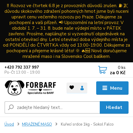
‼️ Rozvoz ve čtvrtek 6.8 je z provozních důvodů zrušen. ⛽ Z
důvodu skokového zdražení pohonných hmot jsme byli nuceni
upravit cenu večerního rozvozu po Praze. Děkujeme za
pochopení a vaši přízeň. 📢 Upozornění na letní provoz: V
období 1. 7. – 31. 8. bude naše výdejní místo v PÁTEK
zavřeno. Prosíme, naplánujte si vyzvednutí objednávek na
ostatní otevírací dny. Letní otevírací doba výdejního místa je
od PONDĚLÍ do ČTVRTKA vždy od 13:00-19:00. Děkujeme za
pochopení a přejeme krásné léto! 🌞 🔥🆕 Nově doručujeme
mražené maso i na Slovensko Cool balíkem.
0
ks
+420 792 337 997
za
0 Kč
Po-Čt 13:00 - 19:00
Menu
Hledat
Úvod
MRAŽENÉ MASO
Kuřecí srdce 1kg - Sokol Falco