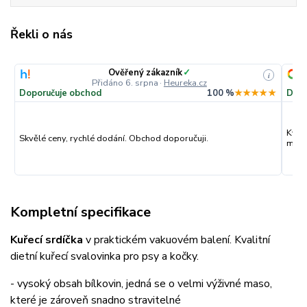
Řekli o nás
Ověřený zákazník
✓
i
Přidáno 6. srpna
·
Heureka.cz
Doporučuje obchod
100 %
★★★★★
Dopo
Kval
Skvělé ceny, rychlé dodání. Obchod doporučuji.
můžu
Kompletní specifikace
Kuřecí srdíčka
v praktickém vakuovém balení. Kvalitní
dietní kuřecí svalovinka pro psy a kočky.
- vysoký obsah bílkovin, jedná se o velmi výživné maso,
které je zároveň snadno stravitelné