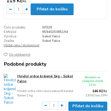
115 Kč
/
ks
Přidat do košíku
Číslo produktu:
SF028
EAN kód:
8594025085194
Výrobce:
Sokol Falco
Značka:
Sokol Falco
Hlídat cenu / dostupnost
Do oblíbených
Podobné produkty
Hovězí srdce krájené 1kg - Sokol
Skladem ve
Falco
výdejním místě
13 ks
146 Kč
Hovězí srdce celé v kuse vakuově balené.
/
ks
Balení 1 kg
130 Kč
bez DPH
Přidat do košíku