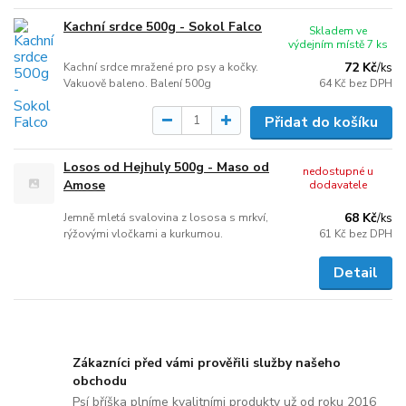
Kachní srdce 500g - Sokol Falco
Skladem ve
výdejním místě 7 ks
72 Kč
Kachní srdce mražené pro psy a kočky.
/
ks
Vakuově baleno. Balení 500g
64 Kč
bez DPH
Přidat do košíku
Losos od Hejhuly 500g - Maso od
nedostupné u
Amose
dodavatele
68 Kč
Jemně mletá svalovina z lososa s mrkví,
/
ks
rýžovými vločkami a kurkumou.
61 Kč
bez DPH
Detail
Zákazníci před vámi prověřili služby našeho
obchodu
Psí bříška plníme kvalitními produkty už od roku 2016