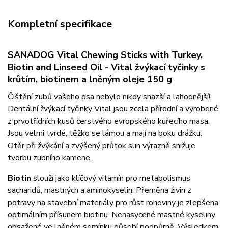
Kompletní specifikace
SANADOG Vital Chewing Sticks with Turkey,
Biotin and Linseed Oil - Vital žvýkací tyčinky s
krůtím, biotinem a lněným oleje 150 g
Čištění zubů vašeho psa nebylo nikdy snazší a lahodnější!
Dentální žvýkací tyčinky Vital jsou zcela přírodní a vyrobené
z prvotřídních kusů čerstvého evropského kuřecího masa.
Jsou velmi tvrdé, těžko se lámou a mají na boku drážku.
Otěr při žvýkání a zvýšený průtok slin výrazně snižuje
tvorbu zubního kamene.
Biotin
slouží jako klíčový vitamín pro metabolismus
sacharidů, mastných a aminokyselin. Přeměna živin z
potravy na stavební materiály pro růst rohoviny je zlepšena
optimálním přísunem biotinu. Nenasycené mastné kyseliny
obsažené ve lněném semínku působí podpůrně. Výsledkem