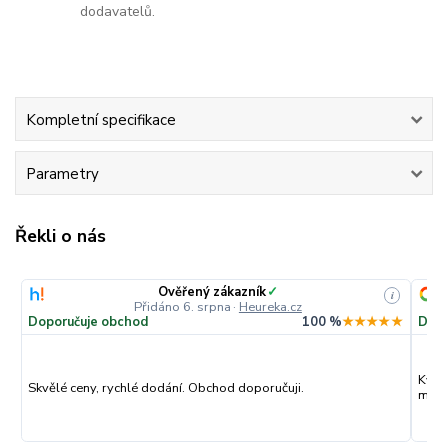
dodavatelů.
Kompletní specifikace
Parametry
Řekli o nás
Ověřený zákazník
✓
i
Přidáno 6. srpna
·
Heureka.cz
Doporučuje obchod
100 %
★★★★★
Dopo
Kval
Skvělé ceny, rychlé dodání. Obchod doporučuji.
můžu