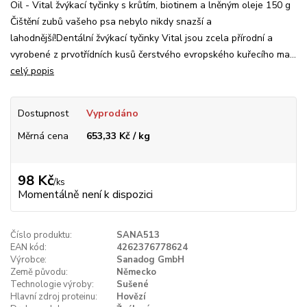
Oil - Vital žvýkací tyčinky s krůtím, biotinem a lněným oleje 150 g
Čištění zubů vašeho psa nebylo nikdy snazší a
lahodnější!Dentální žvýkací tyčinky Vital jsou zcela přírodní a
vyrobené z prvotřídních kusů čerstvého evropského kuřecího ma...
celý popis
Dostupnost
Vyprodáno
Měrná cena
653,33 Kč / kg
98 Kč
/
ks
Momentálně není k dispozici
Číslo produktu:
SANA513
EAN kód:
4262376778624
Výrobce:
Sanadog GmbH
Země původu:
Německo
Technologie výroby:
Sušené
Hlavní zdroj proteinu:
Hovězí