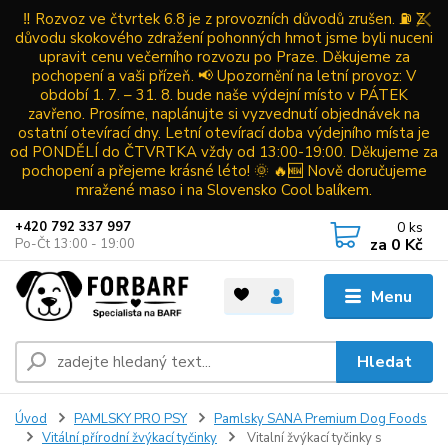
‼️ Rozvoz ve čtvrtek 6.8 je z provozních důvodů zrušen. ⛽ Z
důvodu skokového zdražení pohonných hmot jsme byli nuceni
upravit cenu večerního rozvozu po Praze. Děkujeme za
pochopení a vaši přízeň. 📢 Upozornění na letní provoz: V
období 1. 7. – 31. 8. bude naše výdejní místo v PÁTEK
zavřeno. Prosíme, naplánujte si vyzvednutí objednávek na
ostatní otevírací dny. Letní otevírací doba výdejního místa je
od PONDĚLÍ do ČTVRTKA vždy od 13:00-19:00. Děkujeme za
pochopení a přejeme krásné léto! 🌞 🔥🆕 Nově doručujeme
mražené maso i na Slovensko Cool balíkem.
0
ks
+420 792 337 997
za
0 Kč
Po-Čt 13:00 - 19:00
Menu
Hledat
Úvod
PAMLSKY PRO PSY
Pamlsky SANA Premium Dog Foods
Vitální přírodní žvýkací tyčinky
Vitalní žvýkací tyčinky s