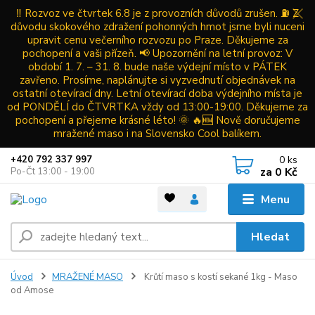
‼️ Rozvoz ve čtvrtek 6.8 je z provozních důvodů zrušen. ⛽ Z
důvodu skokového zdražení pohonných hmot jsme byli nuceni
upravit cenu večerního rozvozu po Praze. Děkujeme za
pochopení a vaši přízeň. 📢 Upozornění na letní provoz: V
období 1. 7. – 31. 8. bude naše výdejní místo v PÁTEK
zavřeno. Prosíme, naplánujte si vyzvednutí objednávek na
ostatní otevírací dny. Letní otevírací doba výdejního místa je
od PONDĚLÍ do ČTVRTKA vždy od 13:00-19:00. Děkujeme za
pochopení a přejeme krásné léto! 🌞 🔥🆕 Nově doručujeme
mražené maso i na Slovensko Cool balíkem.
0
ks
+420 792 337 997
za
0 Kč
Po-Čt 13:00 - 19:00
Menu
Hledat
Úvod
MRAŽENÉ MASO
Krůtí maso s kostí sekané 1kg - Maso
od Amose