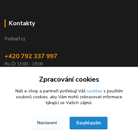
Kontakty
Forbarf.cz
+420 792 337 997
Po-Čt 13:00 - 19:00
objednavky@forbarf.cz
Zpracování cookies
Náš e-shop a partneři potřebují Váš
souhlas
s použitím
souborů cookies, aby Vám mohli zobrazovat informace
týkající se Vašich zájmů.
Souhlasím
Nastavení
Forbarf.cz © 2026
Vytvořeno na
Eshop-rychle.cz