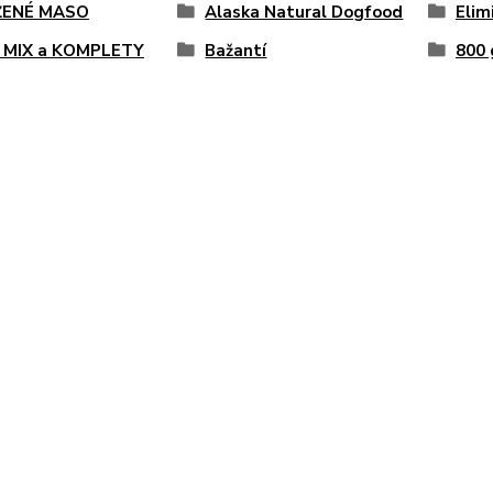
ENÉ MASO
Alaska Natural Dogfood
Elim
 MIX a KOMPLETY
Bažantí
800 