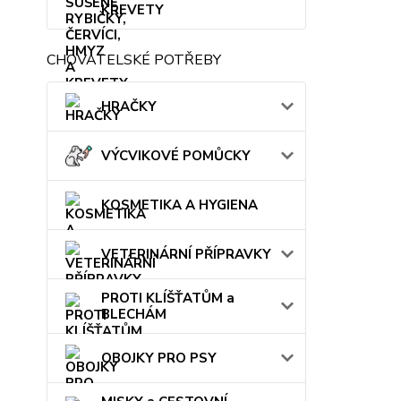
KREVETY
CHOVATELSKÉ POTŘEBY
HRAČKY
VÝCVIKOVÉ POMŮCKY
KOSMETIKA A HYGIENA
VETERINÁRNÍ PŘÍPRAVKY
PROTI KLÍŠŤATŮM a
BLECHÁM
OBOJKY PRO PSY