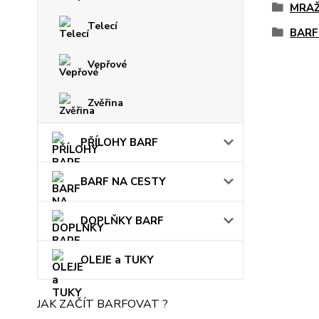
MRAŽ
Telecí
BARF
Vepřové
Zvěřina
PŘÍLOHY BARF
BARF NA CESTY
DOPLŇKY BARF
OLEJE a TUKY
JAK ZAČÍT BARFOVAT ?