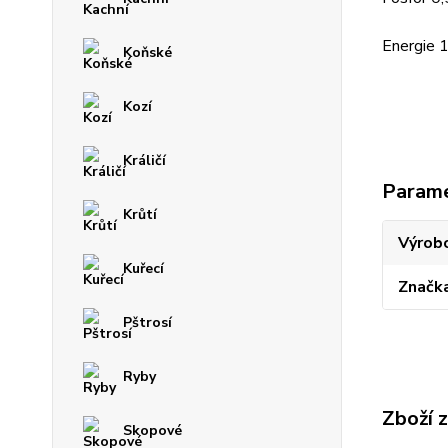
Energie 
Koňské
Kozí
Králičí
Param
Krůtí
Výrob
Kuřecí
Značk
Pštrosí
Ryby
Zboží 
Skopové