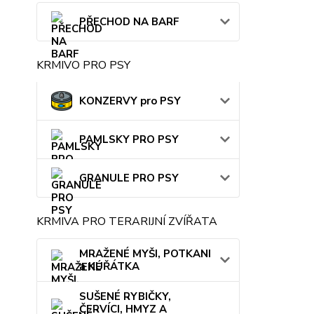
PŘECHOD NA BARF
KRMIVO PRO PSY
KONZERVY pro PSY
PAMLSKY PRO PSY
GRANULE PRO PSY
KRMIVA PRO TERARIJNÍ ZVÍŘATA
MRAŽENÉ MYŠI, POTKANI
a KUŘÁTKA
SUŠENÉ RYBIČKY,
ČERVÍCI, HMYZ A