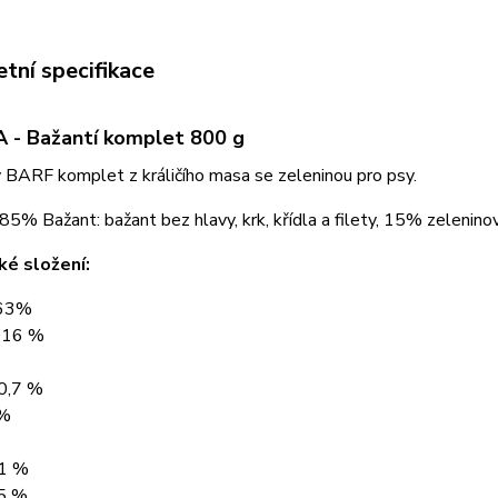
tní specifikace
 - Bažantí komplet 800 g
 BARF komplet z králičího masa se zeleninou pro psy.
 85% Bažant: bažant bez hlavy, krk, křídla a filety, 15% zeleni
ké složení:
 63%
y 16 %
 0,7 %
 %
,1 %
,5 %