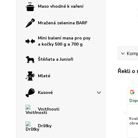
Maso vhodné k vaření
Mražená zelenina BARF
Mini balení masa pro psy
a kočky 500 g a 700 g
Kompl
Štěňata a Junioři
Řekli o
Mleté
Kusové
Dop
Vnitřnosti
«
Kval
obra
Dršťky