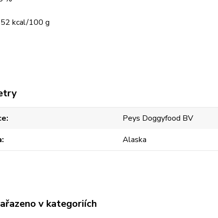
152 kcal/100 g
etry
ce
Peys Doggyfood BV
a
Alaska
zařazeno v kategoriích