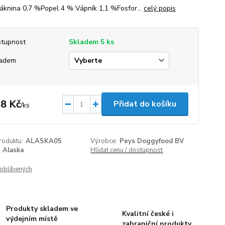
knina 0,7 %Popel 4 % Vápník 1,1 %Fosfor...
celý popis
tupnost
Skladem 5 ks
ladem
8 Kč
Přidat do košíku
/
ks
roduktu:
ALASKA05
Výrobce:
Peys Doggyfood BV
Alaska
Hlídat cenu / dostupnost
oblíbených
Produkty skladem ve
Kvalitní české i
výdejním místě
zahraniční produkty