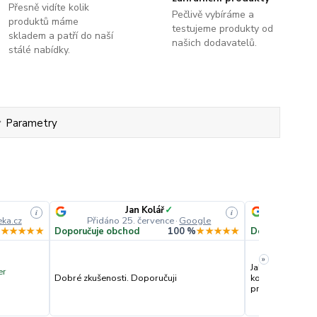
Přesně vidíte kolik
Pečlivě vybíráme a
produktů máme
testujeme produkty od
skladem a patří do naší
našich dodavatelů.
stálé nabídky.
Parametry
Jan Kolář
✓
Lil
i
i
ka.cz
Přidáno 25. července
·
Google
Přidáno
%
★★★★★
Doporučuje obchod
100 %
★★★★★
Doporučuje ob
»
Jako už několik l
er
Dobré zkušenosti. Doporučuji
komunikaci, doru
pro alergiky👍