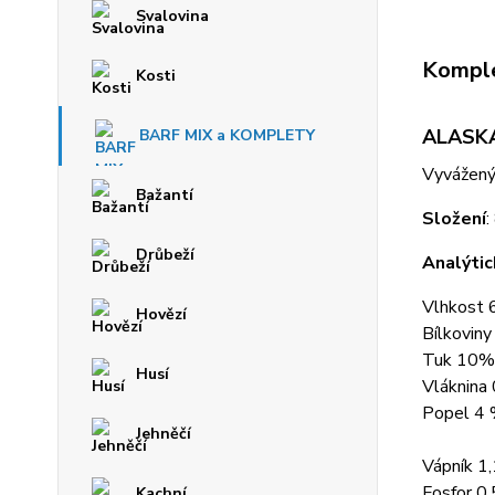
Svalovina
Komple
Kosti
ALASKA
BARF MIX a KOMPLETY
Vyvážený
Bažantí
Složení
:
Drůbeží
Analýtic
Vlhkost
Hovězí
Bílkovin
Tuk 10%
Husí
Vláknina
Popel 4
Jehněčí
Vápník 1
Fosfor 0
Kachní