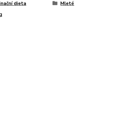
inační dieta
Mleté
g