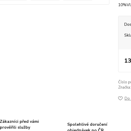
10%Vlá
Dos
Sk
13
Číslo p
Značka:
Do 
Zákazníci před vámi
Spolehlivé doručení
prověřili služby
objednávek po ČR