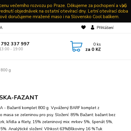
 cenu večerního rozvozu po Praze. Děkujeme za pochopení a vaši
vednutí objednávek na ostatní otevírací dny. Letní otevírací doba
ově doručujeme mražené maso i na Slovensko Cool balíkem.
NA
Přihlášení
 792 337 997
0
ks
za
0 Kč
13:00 - 19:00
 800 g
SKA-FAZANT
 - Bažantí komplet 800 g Vyvážený BARF komplet z
ího masa se zeleninou pro psy. Složení: 85% Bažant: bažant bez
krk, křídla a filety, 15% zeleninový mix: mrkev 5%, špenát 5%,
 5%. Analýtické složení: Vlhkost 63%Bílkoviny 16 %Tuk