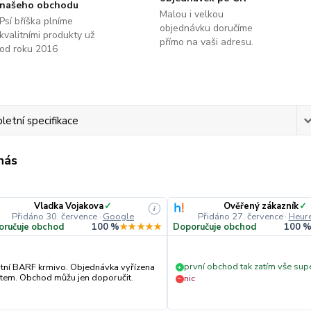
našeho obchodu
Malou i velkou
Psí bříška plníme
objednávku doručíme
kvalitními produkty už
přímo na vaši adresu.
od roku 2016
etní specifikace
 nás
Vladka Vojakova
✓
Ověřený zákazník
✓
i
Přidáno 30. července
·
Google
Přidáno 27. července
·
Heure
oručuje obchod
100 %
★★★★★
Doporučuje obchod
100 
první obchod tak zatím vše sup
itní BARF krmivo. Objednávka vyřízena
+
tem. Obchod můžu jen doporučit.
nic
−