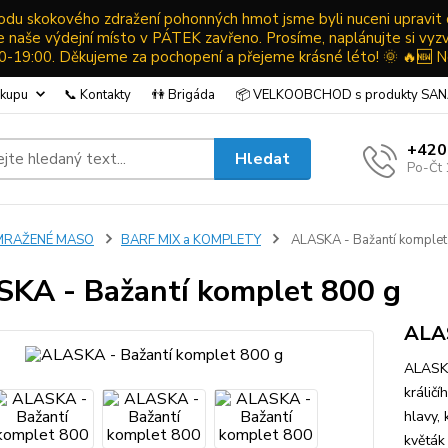
ůvodu skokového zdražení pohonných hmot jsme byli nuceni upravit
ude naše výdejní místo v PÁTEK zavřeno. Prosíme, naplánujte si vyz
19:00. Děkujeme za pochopení a přejeme krásné léto! 🌞 🔥🆕 N
ákupu
📞 Kontakty
👫 Brigáda
📦 VELKOOBCHOD s produkty SA
+420
Hledat
Po-Čt 
MRAŽENÉ MASO
BARF MIX a KOMPLETY
ALASKA - Bažantí komplet
KA - Bažantí komplet 800 g
ALA
ALASKA
králič
hlavy, 
květák