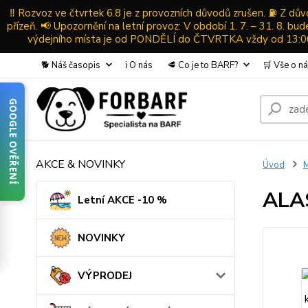
‼️ Rozvoz ve čtvrtek 6.8 je z provozních důvodů zrušen. ⛽ Z d
přízeň. 📢 Upozornění na letní provoz: V období 1. 7. – 31. 8. b
výdejního místa je od PONDĚLÍ do ČTVRTKA vždy od 13:00-
🐕 Náš časopis
ℹ️ O nás
🥩 Co je to BARF?
🛒 Vše o n
GOOGLE OVĚŘENÍ
AKCE & NOVINKY
Úvod
ALAS
Letní AKCE -10 %
NOVINKY
VÝPRODEJ