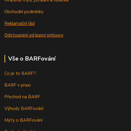
Mražené myši, potkani a holátka
Obchodní podmínky
Reklamační řád
Odstoupení od kupní smlouvy
Vše o BARFování
Co je to BARF?
BARF v praxi
Přechod na BARF
Výhody BARFování
Mýty o BARFování