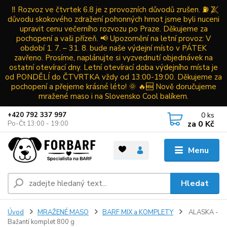
‼️ Rozvoz ve čtvrtek 6.8 je z provozních důvodů zrušen. ⛽ Z
důvodu skokového zdražení pohonných hmot jsme byli nuceni
upravit cenu večerního rozvozu po Praze. Děkujeme za
pochopení a vaši přízeň. 📢 Upozornění na letní provoz: V
období 1. 7. – 31. 8. bude naše výdejní místo v PÁTEK
zavřeno. Prosíme, naplánujte si vyzvednutí objednávek na
ostatní otevírací dny. Letní otevírací doba výdejního místa je
od PONDĚLÍ do ČTVRTKA vždy od 13:00-19:00. Děkujeme za
pochopení a přejeme krásné léto! 🌞 🔥🆕 Nově doručujeme
mražené maso i na Slovensko Cool balíkem.
0
ks
+420 792 337 997
za
0 Kč
Po-Čt 13:00 - 19:00
Menu
Hledat
Úvod
MRAŽENÉ MASO
BARF MIX a KOMPLETY
ALASKA -
Bažantí komplet 800 g