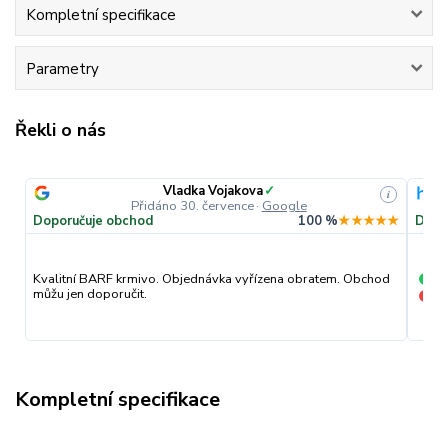
Kompletní specifikace
Parametry
Řekli o nás
Vladka Vojakova
✓
i
Přidáno 30. července
·
Google
Doporučuje obchod
100 %
★★★★★
Dopo
pr
Kvalitní BARF krmivo. Objednávka vyřízena obratem. Obchod
+
můžu jen doporučit.
nic
−
Kompletní specifikace