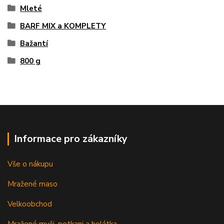
Mleté
BARF MIX a KOMPLETY
Bažantí
800 g
Informace pro zákazníky
Vše o nákupu
Mražené maso
Velkoobchod