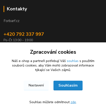
Kontakty
Forbarf.cz
+420 792 337 997
Po-Čt 13:00 - 19:00
objednavky@forbarf.cz
Zpracování cookies
Náš e-shop a partneři potřebují Váš
souhlas
s použitím
souborů cookies, aby Vám mohli zobrazovat informace
týkající se Vašich zájmů.
Souhlasím
Nastavení
Forbarf.cz © 2026
Vytvořeno na
Eshop-rychle.cz
Souhlas můžete odmítnout
zde
.
★★★★★
★★★★★
100 %
6. srpna
100 %