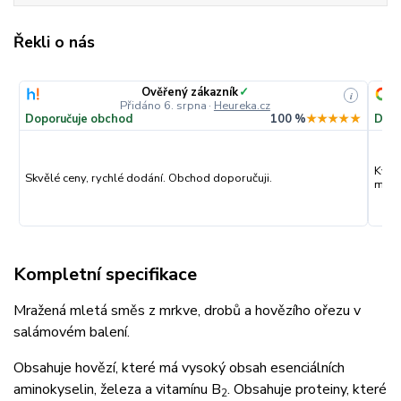
Řekli o nás
Ověřený zákazník
✓
i
Přidáno 6. srpna
·
Heureka.cz
Doporučuje obchod
100 %
★★★★★
Dopo
Kval
Skvělé ceny, rychlé dodání. Obchod doporučuji.
můžu
Kompletní specifikace
Mražená mletá směs z mrkve, drobů a hovězího ořezu v
salámovém balení.
Obsahuje hovězí, které má vysoký obsah esenciálních
aminokyselin, železa a vitamínu B
. Obsahuje proteiny, které
2