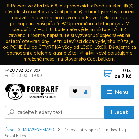
‼️ Rozvoz ve čtvrtek 6.8 je z provozních důvodů zrušen. ⛽ Z
důvodu skokového zdražení pohonných hmot jsme byli nuceni
upravit cenu večerního rozvozu po Praze. Děkujeme za
pochopení a vaši přízeň. 📢 Upozornění na letní provoz: V
období 1. 7. – 31. 8. bude naše výdejní místo v PÁTEK
zavřeno. Prosíme, naplánujte si vyzvednutí objednávek na
ostatní otevírací dny. Letní otevírací doba výdejního místa je
od PONDĚLÍ do ČTVRTKA vždy od 13:00-19:00. Děkujeme za
pochopení a přejeme krásné léto! 🌞 🔥🆕 Nově doručujeme
mražené maso i na Slovensko Cool balíkem.
0
ks
+420 792 337 997
za
0 Kč
Po-Čt 13:00 - 19:00
Menu
Hledat
Úvod
MRAŽENÉ MASO
Droby a ořez speciál + mrkev 1 kg -
Sokol Falco