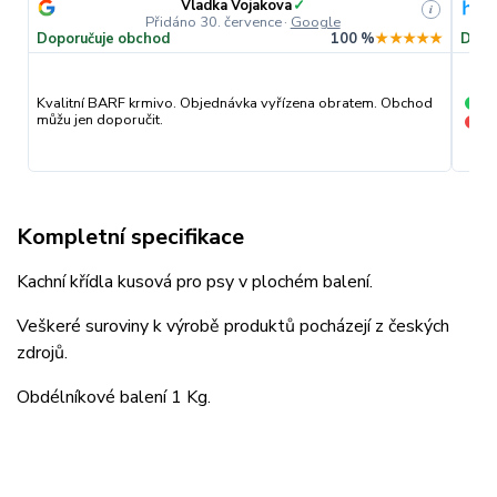
Vladka Vojakova
✓
i
Přidáno 30. července
·
Google
Doporučuje obchod
100 %
★★★★★
Dopo
pr
Kvalitní BARF krmivo. Objednávka vyřízena obratem. Obchod
+
můžu jen doporučit.
nic
−
Kompletní specifikace
Kachní křídla kusová pro psy v plochém balení.
Veškeré suroviny k výrobě produktů pocházejí z českých
zdrojů.
Obdélníkové balení 1 Kg.