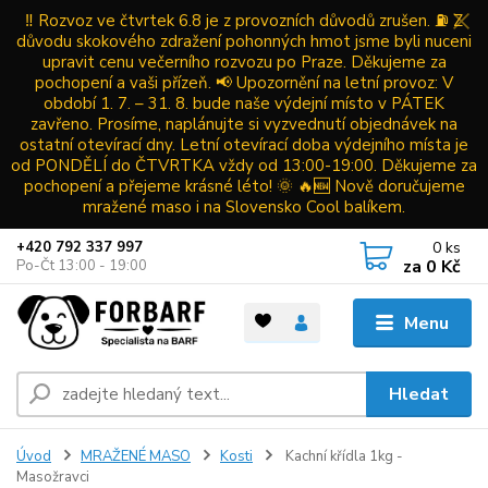
‼️ Rozvoz ve čtvrtek 6.8 je z provozních důvodů zrušen. ⛽ Z
důvodu skokového zdražení pohonných hmot jsme byli nuceni
upravit cenu večerního rozvozu po Praze. Děkujeme za
pochopení a vaši přízeň. 📢 Upozornění na letní provoz: V
období 1. 7. – 31. 8. bude naše výdejní místo v PÁTEK
zavřeno. Prosíme, naplánujte si vyzvednutí objednávek na
ostatní otevírací dny. Letní otevírací doba výdejního místa je
od PONDĚLÍ do ČTVRTKA vždy od 13:00-19:00. Děkujeme za
pochopení a přejeme krásné léto! 🌞 🔥🆕 Nově doručujeme
mražené maso i na Slovensko Cool balíkem.
0
ks
+420 792 337 997
za
0 Kč
Po-Čt 13:00 - 19:00
Menu
Hledat
Úvod
MRAŽENÉ MASO
Kosti
Kachní křídla 1kg -
Masožravci