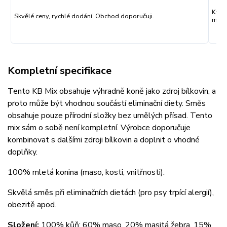
Kval
Skvělé ceny, rychlé dodání. Obchod doporučuji.
můžu
Kompletní specifikace
Tento KB Mix obsahuje výhradně koně jako zdroj bílkovin, a
proto může být vhodnou součástí eliminační diety. Směs
obsahuje pouze přírodní složky bez umělých přísad. Tento
mix sám o sobě není kompletní. Výrobce doporučuje
kombinovat s dalšími zdroji bílkovin a doplnit o vhodné
doplňky.
100% mletá konina (maso, kosti, vnitřnosti).
Skvělá směs při eliminačních dietách (pro psy trpící alergií),
obezitě apod.
Složení:
100% kůň: 60% maso, 20% masitá žebra, 15%