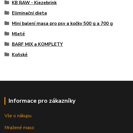
KB RAW - Kiezebrink
Eliminační dieta
Mini balení masa pro psy a kočky 500 g a 700 g
Mleté
BARF MIX a KOMPLETY
Koňské
Informace pro zákazníky
Vše o nákupu
Mražené maso