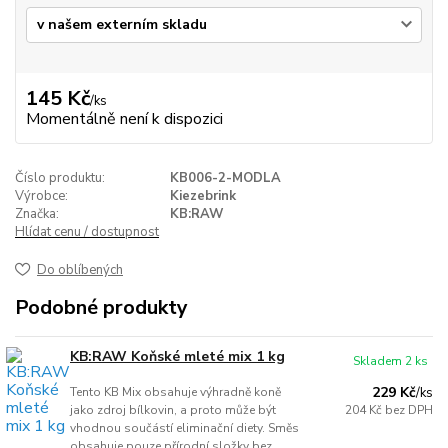
145 Kč
/
ks
Momentálně není k dispozici
Číslo produktu:
KB006-2-MODLA
Výrobce:
Kiezebrink
Značka:
KB:RAW
Hlídat cenu / dostupnost
Do oblíbených
Podobné produkty
KB:RAW Koňské mleté mix 1 kg
Skladem 2 ks
229 Kč
Tento KB Mix obsahuje výhradně koně
/
ks
jako zdroj bílkovin, a proto může být
204 Kč
bez DPH
vhodnou součástí eliminační diety. Směs
obsahuje pouze přírodní složky bez