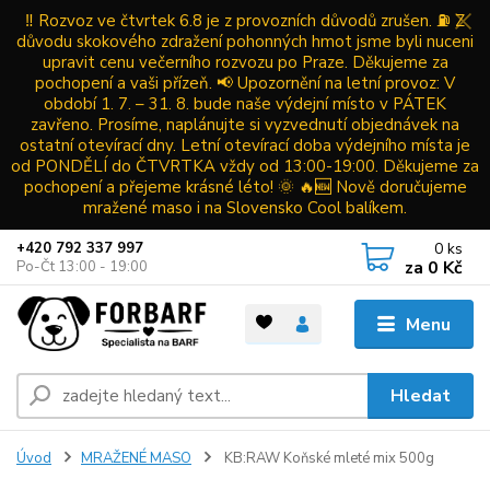
‼️ Rozvoz ve čtvrtek 6.8 je z provozních důvodů zrušen. ⛽ Z
důvodu skokového zdražení pohonných hmot jsme byli nuceni
upravit cenu večerního rozvozu po Praze. Děkujeme za
pochopení a vaši přízeň. 📢 Upozornění na letní provoz: V
období 1. 7. – 31. 8. bude naše výdejní místo v PÁTEK
zavřeno. Prosíme, naplánujte si vyzvednutí objednávek na
ostatní otevírací dny. Letní otevírací doba výdejního místa je
od PONDĚLÍ do ČTVRTKA vždy od 13:00-19:00. Děkujeme za
pochopení a přejeme krásné léto! 🌞 🔥🆕 Nově doručujeme
mražené maso i na Slovensko Cool balíkem.
0
ks
+420 792 337 997
za
0 Kč
Po-Čt 13:00 - 19:00
Menu
Hledat
Úvod
MRAŽENÉ MASO
KB:RAW Koňské mleté mix 500g