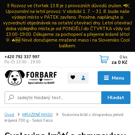
‼️ Rozvoz ve čtvrtek 13.8 je z provozních důvodů zrušen. 📢
Upozornění na letní provoz: V období 1. 7. – 31. 8. bude naše
výdejní místo v PÁTEK zavřeno. Prosíme, naplánujte si
vyzvednutí objednávek na ostatní otevírací dny. Letní otevírací
doba výdejního místa je od PONDĚLÍ do ČTVRTKA vždy od
13:00-19:00. Děkujeme za pochopení a přejeme krásné léto!
🌞 🔥🆕 Nově doručujeme mražené maso i na Slovensko Cool
balíkem.
0
ks
+420 792 337 997
za
0 Kč
Po-Čt 13:00 - 19:00
Menu
Hledat
Úvod
MRAŽENÉ MASO
Svalovina krůtí s chrupavkou jemně
krájená 700 g - Sokol Falco