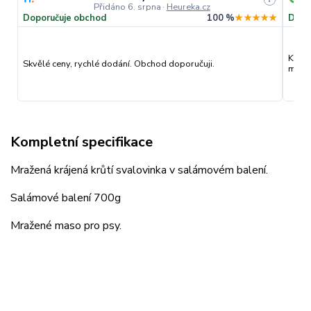
Přidáno 6. srpna
·
Heureka.cz
Doporučuje obchod
100 %
★★★★★
Dopo
Kvali
Skvělé ceny, rychlé dodání. Obchod doporučuji.
můžu 
Kompletní specifikace
Mražená krájená krůtí svalovinka v salámovém balení.
Salámové balení 700g
Mražené maso pro psy.