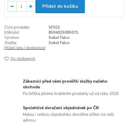
Přidat do košíku
Číslo produktu:
SF022
EAN kód:
8594025085071
Výrobce:
Sokol Falco
Značka:
Sokol Falco
Hlídat cenu / dostupnost
Do oblíbených
Zákazníci před vámi prověřili služby našeho
obchodu
Psí bříška plníme kvalitními produkty už od roku 2016
Spolehlivé doručení objednávek po ČR
Malou i velkou objednávku doručíme přímo na vaši
adresu.