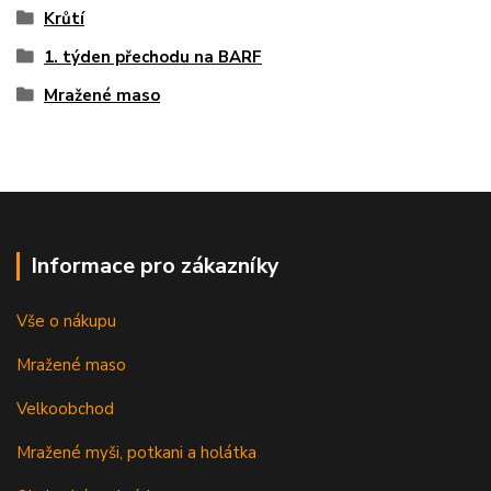
Krůtí
1. týden přechodu na BARF
Mražené maso
Informace pro zákazníky
Vše o nákupu
Mražené maso
Velkoobchod
Mražené myši, potkani a holátka