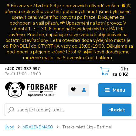
‼️ Rozvoz ve čtvrtek 6.8 je z provozních důvodů zrušen. ⛽ Z
důvodu skokového zdražení pohonných hmot jsme byli nuceni
upravit cenu večerního rozvozu po Praze. Děkujeme za
pochopení a vaši přízeň. 📢 Upozornění na letní provoz: V
období 1. 7. – 31. 8. bude naše výdejní místo v PÁTEK
zavřeno. Prosíme, naplánujte si vyzvednutí objednávek na
ostatní otevírací dny. Letní otevírací doba výdejního místa je
od PONDĚLÍ do ČTVRTKA vždy od 13:00-19:00. Děkujeme za
pochopení a přejeme krásné léto! 🌞 🔥🆕 Nově doručujeme
mražené maso i na Slovensko Cool balíkem.
0
ks
+420 792 337 997
za
0 Kč
Po-Čt 13:00 - 19:00
Menu
Hledat
Úvod
MRAŽENÉ MASO
Treska mletá 1kg - Barf me!