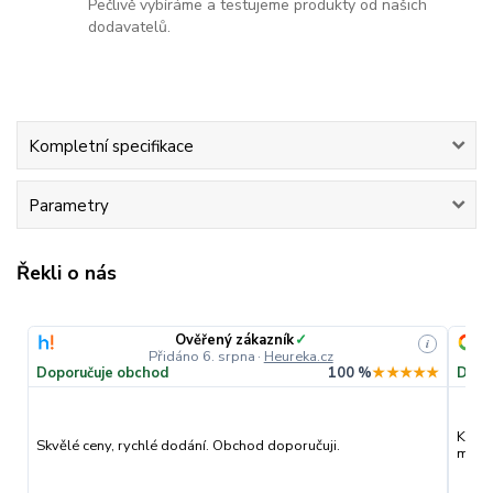
Pečlivě vybíráme a testujeme produkty od našich
dodavatelů.
Kompletní specifikace
Parametry
Řekli o nás
Ověřený zákazník
✓
i
Přidáno 6. srpna
·
Heureka.cz
Doporučuje obchod
100 %
★★★★★
Dopo
Kvali
Skvělé ceny, rychlé dodání. Obchod doporučuji.
můžu 