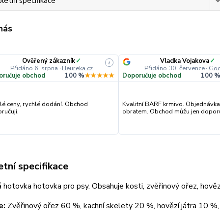
etní specifikace
 nás
Ověřený zákazník
✓
Vladka Vojakova
✓
i
Přidáno 6. srpna
·
Heureka.cz
Přidáno 30. července
·
Goo
oručuje obchod
100 %
★★★★★
Doporučuje obchod
100 
lé ceny, rychlé dodání. Obchod
Kvalitní BARF krmivo. Objednávka
ručuji.
obratem. Obchod můžu jen doporu
tní specifikace
 hotovka hotovka pro psy. Obsahuje kosti, zvěřinový ořez, hovězí
e:
Zvěřinový ořez 60 %, kachní skelety 20 %, hovězí játra 10 %, 