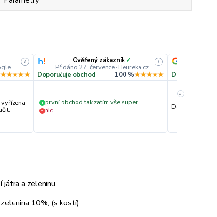
Parametry
Ověřený zákazník
✓
i
i
gle
Přidáno 27. července
·
Heureka.cz
Přidáno
%
★★★★★
Doporučuje obchod
100 %
★★★★★
Doporučuje ob
»
první obchod tak zatím vše super
 vyřízena
+
Dobré zkušenost
čit.
nic
−
 játra a zeleninu.
zelenina 10%, (s kostí)