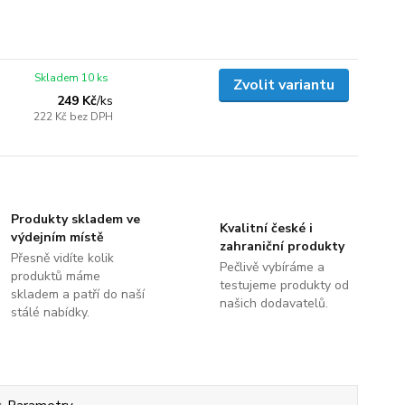
Skladem 10 ks
Zvolit variantu
249 Kč
/
ks
222 Kč
bez DPH
Produkty skladem ve
Kvalitní české i
výdejním místě
zahraniční produkty
Přesně vidíte kolik
Pečlivě vybíráme a
produktů máme
testujeme produkty od
skladem a patří do naší
našich dodavatelů.
stálé nabídky.