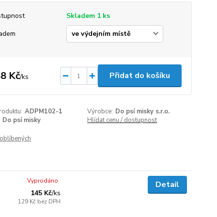
tupnost
Skladem 1 ks
ladem
8 Kč
Přidat do košíku
/
ks
roduktu:
ADPM102-1
Výrobce:
Do psí misky s.r.o.
Do psí misky
Hlídat cenu / dostupnost
oblíbených
Vyprodáno
Detail
145 Kč
/
ks
129 Kč
bez DPH