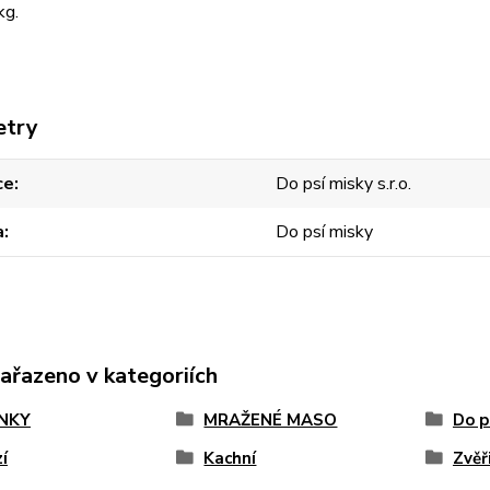
kg.
etry
ce
Do psí misky s.r.o.
a
Do psí misky
zařazeno v kategoriích
NKY
MRAŽENÉ MASO
Do p
í
Kachní
Zvěř