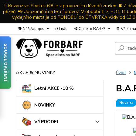
‼️ Rozvoz ve čtvrtek 6.8 je z provozních důvodů zrušen. ⛽ Z d
přízeň. 📢 Upozornění na letní provoz: V období 1. 7. – 31. 8. b
výdejního místa je od PONDĚLÍ do ČTVRTKA vždy od 13:00-
🐕 Náš časopis
ℹ️ O nás
🥩 Co je to BARF?
🛒 Vše o n
GOOGLE OVĚŘENÍ
AKCE & NOVINKY
Úvod
B.A.
Letní AKCE -10 %
Novinka
NOVINKY
VÝPRODEJ