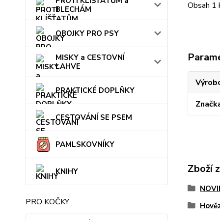
PROTI KLÍŠŤATŮM a
Obsah 1 
BLECHÁM
OBOJKY PRO PSY
Param
MISKY a CESTOVNÍ
LAHVE
Výrob
PRAKTICKÉ DOPLŇKY
Značk
CESTOVÁNÍ SE PSEM
PAMLSKOVNÍKY
Zboží 
KNIHY
NOVI
PRO KOČKY
Hověz