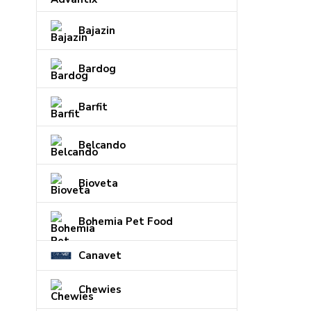
Bajazin
Bardog
Barfit
Belcando
Bioveta
Bohemia Pet Food
Canavet
Chewies