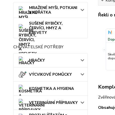
Kompl
MRAŽENÉ MYŠI, POTKANI
a KUŘÁTKA
Řekli o
SUŠENÉ RYBIČKY,
ČERVÍCI, HMYZ A
KREVETY
Dop
CHOVATELSKÉ POTŘEBY
«
Skvě
dopo
HRAČKY
VÝCVIKOVÉ POMŮCKY
Komple
KOSMETIKA A HYGIENA
Zvěřinová
VETERINÁRNÍ PŘÍPRAVKY
Obsahuj