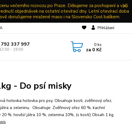
 cenu večerního rozvozu po Praze. Děkujeme za pochopení a vaši
vednutí objednávek na ostatní otevírací dny. Letní otevírací doba
ově doručujeme mražené maso i na Slovensko Cool balíkem.
NA
Přihlášení
 792 337 997
0
ks
za
0 Kč
13:00 - 19:00
kg - Do psí misky
ová hotovka hotovka pro psy. Obsahuje kosti, zvěřinový ořez,
 játra a zeleninu. Obsahuje: Zvěřinový ořez 60 %, kachní
y 20 %, hovězí játra 10 %, zelenina 10%, (s kostí) Obsah 1 kg.
opis