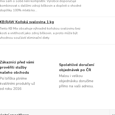
mix sám o sobě není kompletní. Výrobce doporučuje
kombinovat s dalšími zdroji bílkovin a doplnit o vhodné
doplňky. 100% mletá ko...
KB:RAW Koňská svalovina 1 kg
Tento KB Mix obsahuje výhradně koňskou svalovinu bez
kosti a vnitřností jako zdroj bílkovin, a proto může být
vhodnou součástí eliminační diety.
Zákazníci před vámi
Spolehlivé doručení
prověřili služby
objednávek po ČR
našeho obchodu
Malou i velkou
Psí bříška plníme
objednávku doručíme
kvalitními produkty už
přímo na vaši adresu.
od roku 2016