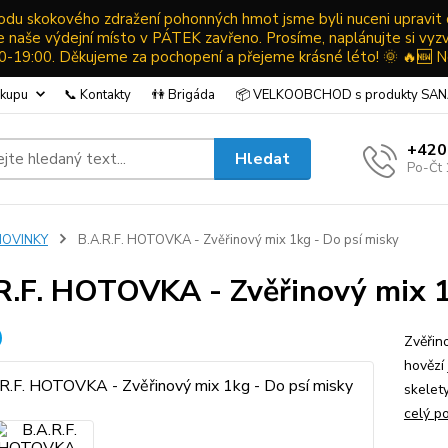
ůvodu skokového zdražení pohonných hmot jsme byli nuceni upravit
ude naše výdejní místo v PÁTEK zavřeno. Prosíme, naplánujte si vyz
19:00. Děkujeme za pochopení a přejeme krásné léto! 🌞 🔥🆕 N
ákupu
📞 Kontakty
👫 Brigáda
📦 VELKOOBCHOD s produkty SA
+420
Hledat
Po-Čt 
NOVINKY
B.A.R.F. HOTOVKA - Zvěřinový mix 1kg - Do psí misky
R.F. HOTOVKA - Zvěřinový mix 1
Zvěřin
hovězí
skelet
celý p