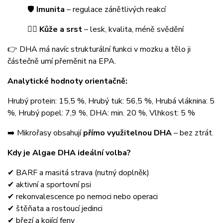
🛡
Imunita
– regulace zánětlivých reakcí
🐕‍🦺
Kůže a srst
– lesk, kvalita, méně svědění
👉 DHA má navíc strukturální funkci v mozku a tělo ji
částečně umí přeměnit na EPA.
Analytické hodnoty orientačně:
Hrubý protein: 15,5 %, Hrubý tuk: 56,5 %, Hrubá vláknina: 5
%, Hrubý popel: 7,9 %, DHA: min. 20 %, Vlhkost: 5 %
➡️ Mikrořasy obsahují
přímo využitelnou DHA
– bez ztrát.
Kdy je Algae DHA ideální volba?
✔ BARF a masitá strava (nutný doplněk)
✔ aktivní a sportovní psi
✔ rekonvalescence po nemoci nebo operaci
✔ štěňata a rostoucí jedinci
✔ březí a kojící feny