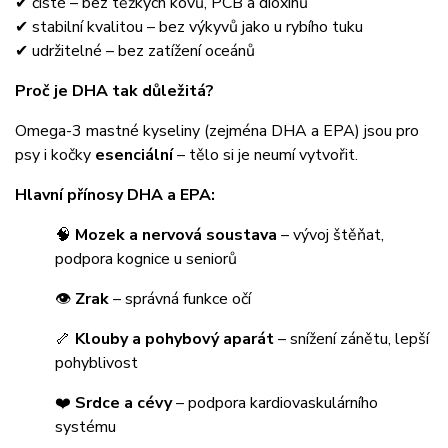
✔ čisté – bez těžkých kovů, PCB a dioxinů
✔ stabilní kvalitou – bez výkyvů jako u rybího tuku
✔ udržitelné – bez zatížení oceánů
Proč je DHA tak důležitá?
Omega-3 mastné kyseliny (zejména DHA a EPA) jsou pro
psy i kočky
esenciální
– tělo si je neumí vytvořit.
Hlavní přínosy DHA a EPA:
🧠
Mozek a nervová soustava
– vývoj štěňat,
podpora kognice u seniorů
👁
Zrak
– správná funkce očí
🦴
Klouby a pohybový aparát
– snížení zánětu, lepší
pohyblivost
❤️
Srdce a cévy
– podpora kardiovaskulárního
systému