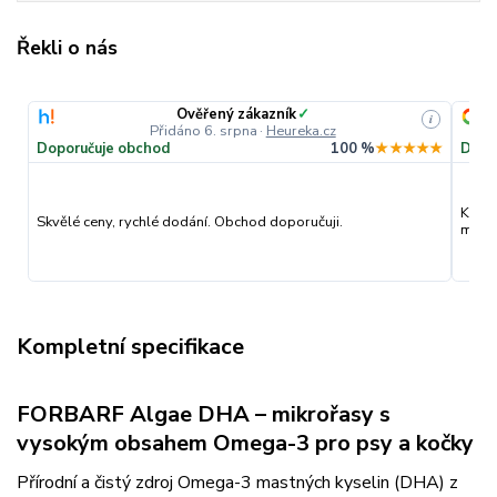
Řekli o nás
Ověřený zákazník
✓
i
Přidáno 6. srpna
·
Heureka.cz
Doporučuje obchod
100 %
★★★★★
Dopo
Kvali
Skvělé ceny, rychlé dodání. Obchod doporučuji.
můžu 
Kompletní specifikace
FORBARF Algae DHA – mikrořasy s
vysokým obsahem Omega-3 pro psy a kočky
Přírodní a čistý zdroj Omega-3 mastných kyselin (DHA) z