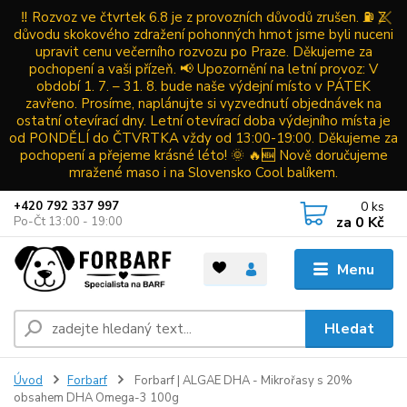
‼️ Rozvoz ve čtvrtek 6.8 je z provozních důvodů zrušen. ⛽ Z
důvodu skokového zdražení pohonných hmot jsme byli nuceni
upravit cenu večerního rozvozu po Praze. Děkujeme za
pochopení a vaši přízeň. 📢 Upozornění na letní provoz: V
období 1. 7. – 31. 8. bude naše výdejní místo v PÁTEK
zavřeno. Prosíme, naplánujte si vyzvednutí objednávek na
ostatní otevírací dny. Letní otevírací doba výdejního místa je
od PONDĚLÍ do ČTVRTKA vždy od 13:00-19:00. Děkujeme za
pochopení a přejeme krásné léto! 🌞 🔥🆕 Nově doručujeme
mražené maso i na Slovensko Cool balíkem.
0
ks
+420 792 337 997
za
0 Kč
Po-Čt 13:00 - 19:00
Menu
Hledat
Úvod
Forbarf
Forbarf | ALGAE DHA - Mikrořasy s 20%
obsahem DHA Omega-3 100g