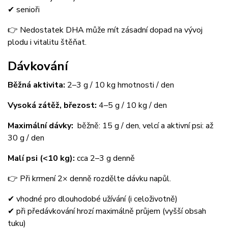
✔ senioři
👉 Nedostatek DHA může mít zásadní dopad na vývoj
plodu i vitalitu štěňat.
Dávkování
Běžná aktivita:
2–3 g / 10 kg hmotnosti / den
Vysoká zátěž, březost:
4–5 g / 10 kg / den
Maximální dávky:
běžně: 15 g / den, velcí a aktivní psi: až
30 g / den
Malí psi (<10 kg):
cca 2–3 g denně
👉 Při krmení 2× denně rozdělte dávku napůl.
✔ vhodné pro dlouhodobé užívání (i celoživotně)
✔ při předávkování hrozí maximálně průjem (vyšší obsah
tuku)