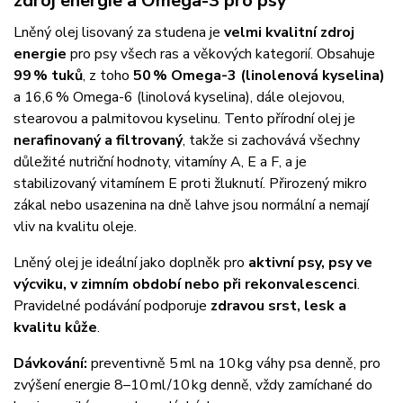
zdroj energie a Omega-3 pro psy
Lněný olej lisovaný za studena je
velmi kvalitní zdroj
energie
pro psy všech ras a věkových kategorií. Obsahuje
99 % tuků
, z toho
50 % Omega-3 (linolenová kyselina)
a 16,6 % Omega-6 (linolová kyselina), dále olejovou,
stearovou a palmitovou kyselinu. Tento přírodní olej je
nerafinovaný a filtrovaný
, takže si zachovává všechny
důležité nutriční hodnoty, vitamíny A, E a F, a je
stabilizovaný vitamínem E proti žluknutí. Přirozený mikro
zákal nebo usazenina na dně lahve jsou normální a nemají
vliv na kvalitu oleje.
Lněný olej je ideální jako doplněk pro
aktivní psy, psy ve
výcviku, v zimním období nebo při rekonvalescenci
.
Pravidelné podávání podporuje
zdravou srst, lesk a
kvalitu kůže
.
Dávkování:
preventivně 5 ml na 10 kg váhy psa denně, pro
zvýšení energie 8–10 ml/10 kg denně, vždy zamíchané do