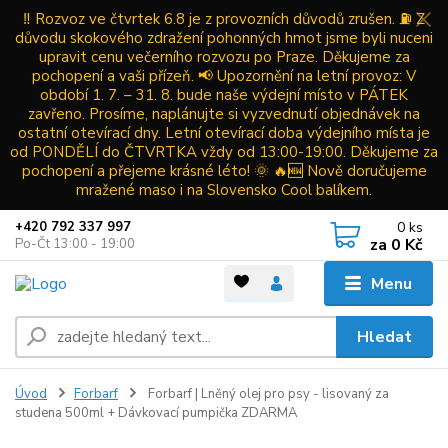
‼️ Rozvoz ve čtvrtek 6.8 je z provozních důvodů zrušen. ⛽ Z
důvodu skokového zdražení pohonných hmot jsme byli nuceni
upravit cenu večerního rozvozu po Praze. Děkujeme za
pochopení a vaši přízeň. 📢 Upozornění na letní provoz: V
období 1. 7. – 31. 8. bude naše výdejní místo v PÁTEK
zavřeno. Prosíme, naplánujte si vyzvednutí objednávek na
ostatní otevírací dny. Letní otevírací doba výdejního místa je
od PONDĚLÍ do ČTVRTKA vždy od 13:00-19:00. Děkujeme za
pochopení a přejeme krásné léto! 🌞 🔥🆕 Nově doručujeme
mražené maso i na Slovensko Cool balíkem.
0
ks
+420 792 337 997
za
0 Kč
Po-Čt 13:00 - 19:00
Menu
Hledat
Úvod
Forbarf
Forbarf | Lněný olej pro psy - lisovaný za
studena 500ml + Dávkovací pumpička ZDARMA