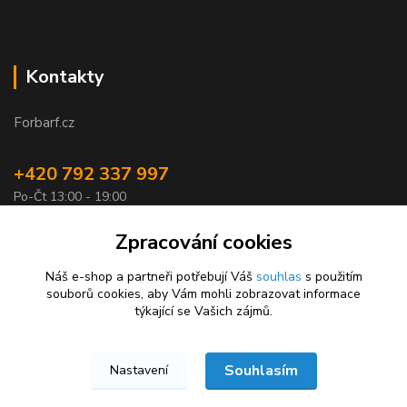
Kontakty
Forbarf.cz
+420 792 337 997
Po-Čt 13:00 - 19:00
objednavky@forbarf.cz
Zpracování cookies
Náš e-shop a partneři potřebují Váš
souhlas
s použitím
souborů cookies, aby Vám mohli zobrazovat informace
týkající se Vašich zájmů.
Souhlasím
Nastavení
Forbarf.cz © 2026
Vytvořeno na
Eshop-rychle.cz