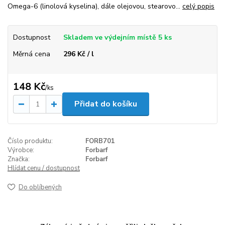
Omega-6 (linolová kyselina), dále olejovou, stearovo...
celý popis
Dostupnost
Skladem ve výdejním místě 5 ks
Měrná cena
296 Kč / l
148 Kč
/
ks
Přidat do košíku
Číslo produktu:
FORB701
Výrobce:
Forbarf
Značka:
Forbarf
Hlídat cenu / dostupnost
Do oblíbených