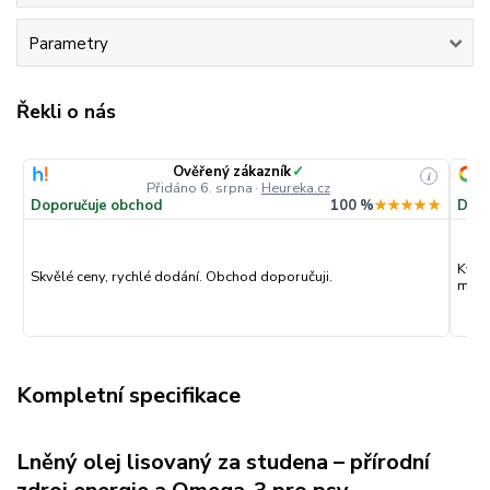
Parametry
Řekli o nás
Ověřený zákazník
✓
i
Přidáno 6. srpna
·
Heureka.cz
Doporučuje obchod
100 %
★★★★★
Dopo
Kval
Skvělé ceny, rychlé dodání. Obchod doporučuji.
můžu
Kompletní specifikace
Lněný olej lisovaný za studena – přírodní