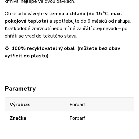
krmiva, nejlépe ve dvou dávkách.
Oleje uchovávejte
v temnu a chladu (do 15 °C, max.
pokojová teplota)
a spotřebujte do 6 měsíců od nákupu.
Krátkodobé zmrznutí nebo mírné zahřátí oleji nevadí – po
ohřátí se vrací do tekutého stavu.
♻️
100% recyklovatelný obal (m
ůžete bez obav
vytřídit do plastu)
Parametry
Výrobce
Forbarf
Značka
Forbarf