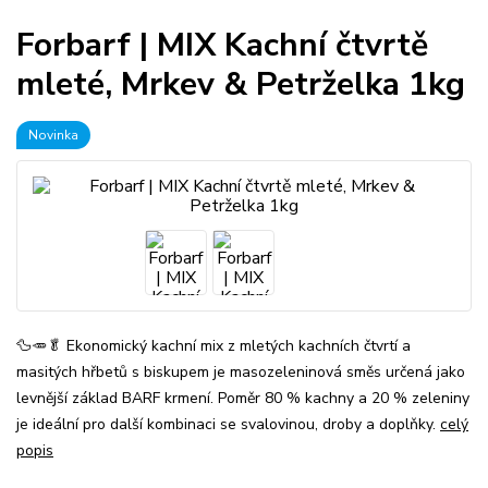
Forbarf | MIX Kachní čtvrtě
mleté, Mrkev & Petrželka 1kg
Novinka
🦆🥕🥬 Ekonomický kachní mix z mletých kachních čtvrtí a
masitých hřbetů s biskupem je masozeleninová směs určená jako
levnější základ BARF krmení. Poměr 80 % kachny a 20 % zeleniny
je ideální pro další kombinaci se svalovinou, droby a doplňky.
celý
popis