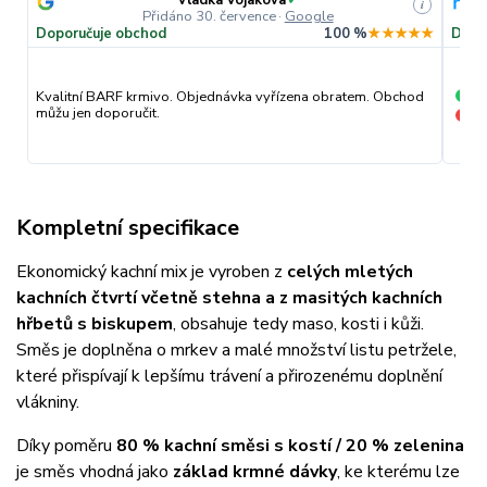
Vladka Vojakova
✓
i
Přidáno 30. července
·
Google
Doporučuje obchod
100 %
★★★★★
Dopo
pr
Kvalitní BARF krmivo. Objednávka vyřízena obratem. Obchod
+
můžu jen doporučit.
nic
−
Kompletní specifikace
Ekonomický kachní mix je vyroben z
celých mletých
kachních čtvrtí včetně stehna a z masitých kachních
hřbetů s biskupem
, obsahuje tedy maso, kosti i kůži.
Směs je doplněna o mrkev a malé množství listu petržele,
které přispívají k lepšímu trávení a přirozenému doplnění
vlákniny.
Díky poměru
80 % kachní směsi s kostí / 20 % zelenina
je směs vhodná jako
základ krmné dávky
, ke kterému lze