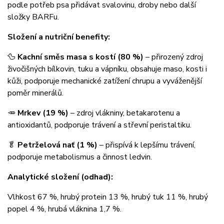
podle potřeb psa přidávat svalovinu, droby nebo další
složky BARFu.
Složení a nutriční benefity:
🦆
Kachní směs masa s kostí (80 %)
– přirozený zdroj
živočišných bílkovin, tuku a vápníku, obsahuje maso, kosti i
kůži, podporuje mechanické zatížení chrupu a vyváženější
poměr minerálů.
🥕
Mrkev (19 %)
– zdroj vlákniny, betakarotenu a
antioxidantů, podporuje trávení a střevní peristaltiku.
🥬
Petrželová nať (1 %)
– přispívá k lepšímu trávení,
podporuje metabolismus a činnost ledvin.
Analytické složení (odhad):
Vlhkost 67 %, hrubý protein 13 %, hrubý tuk 11 %, hrubý
popel 4 %, hrubá vláknina 1,7 %.