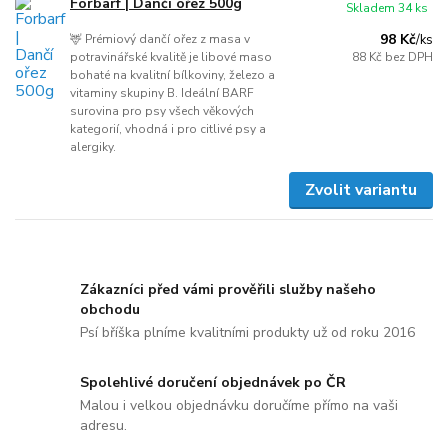
Forbarf | Dančí ořez 500g
Skladem 34 ks
98 Kč
🦌 Prémiový dančí ořez z masa v
/
ks
potravinářské kvalitě je libové maso
88 Kč
bez DPH
bohaté na kvalitní bílkoviny, železo a
vitaminy skupiny B. Ideální BARF
surovina pro psy všech věkových
kategorií, vhodná i pro citlivé psy a
alergiky.
Zvolit variantu
Zákazníci před vámi prověřili služby našeho
obchodu
Psí bříška plníme kvalitními produkty už od roku 2016
Spolehlivé doručení objednávek po ČR
Malou i velkou objednávku doručíme přímo na vaši
adresu.