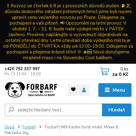
‼️ Rozvoz ve čtvrtek 6.8 je z provozních důvodů zrušen. ⛽ Z
důvodu skokového zdražení pohonných hmot jsme byli nuceni
upravit cenu večerního rozvozu po Praze. Děkujeme za
pochopení a vaši přízeň. 📢 Upozornění na letní provoz: V
období 1. 7. – 31. 8. bude naše výdejní místo v PÁTEK
zavřeno. Prosíme, naplánujte si vyzvednutí objednávek na
ostatní otevírací dny. Letní otevírací doba výdejního místa je
od PONDĚLÍ do ČTVRTKA vždy od 13:00-19:00. Děkujeme za
pochopení a přejeme krásné léto! 🌞 🔥🆕 Nově doručujeme
mražené maso i na Slovensko Cool balíkem.
0
ks
+420 792 337 997
za
0 Kč
Po-Čt 13:00 - 19:00
Menu
Hledat
Úvod
Forbarf
Forbarf | MIX Kachní čtvrtě mleté, Mrkev &
Petrželka 1kg