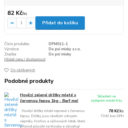
82 Kč
/
ks
Přidat do košíku
Číslo produktu:
DPM011-1
Výrobce:
Do psí misky s.r.o.
Značka:
Do psí misky
Hlídat cenu / dostupnost
Do oblíbených
Podobné produkty
Hovězí zelené dršťky mleté s
Skladem ve
červenou řepou 1kg - Barf me!
výdejním místě 6 ks
78 Kč
Hovězí dršťky mleté neprané s červenou
/
ks
řepou. Dršťky jsou skvělým zdrojem
70 Kč
bez DPH
vápníku, fosforu a výživových látek, které
příznivě působí na klouby a obsahují