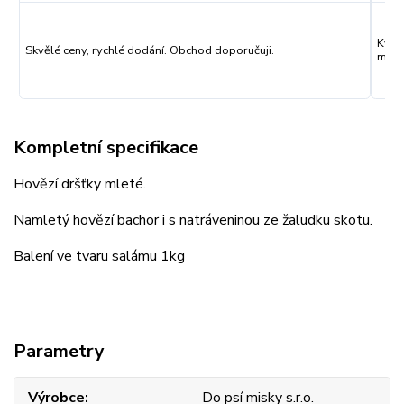
Kval
Skvělé ceny, rychlé dodání. Obchod doporučuji.
můžu
Kompletní specifikace
Hovězí dršťky mleté.
Namletý hovězí bachor i s natráveninou ze žaludku skotu.
Balení ve tvaru salámu 1kg
Parametry
Výrobce
Do psí misky s.r.o.