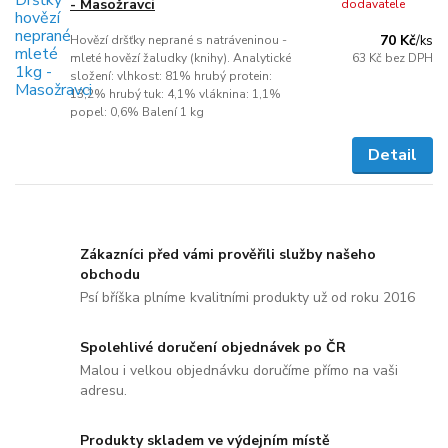
- Masožravci
dodavatele
70 Kč
Hovězí dršťky neprané s natráveninou -
/
ks
mleté hovězí žaludky (knihy). Analytické
63 Kč
bez DPH
složení: vlhkost: 81% hrubý protein:
13,2% hrubý tuk: 4,1% vláknina: 1,1%
popel: 0,6% Balení 1 kg
Detail
Zákazníci před vámi prověřili služby našeho
obchodu
Psí bříška plníme kvalitními produkty už od roku 2016
Spolehlivé doručení objednávek po ČR
Malou i velkou objednávku doručíme přímo na vaši
adresu.
Produkty skladem ve výdejním místě