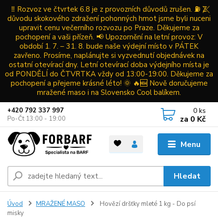
‼️ Rozvoz ve čtvrtek 6.8 je z provozních důvodů zrušen. ⛽ Z
důvodu skokového zdražení pohonných hmot jsme byli nuceni
upravit cenu večerního rozvozu po Praze. Děkujeme za
pochopení a vaši přízeň. 📢 Upozornění na letní provoz: V
období 1. 7. – 31. 8. bude naše výdejní místo v PÁTEK
zavřeno. Prosíme, naplánujte si vyzvednutí objednávek na
ostatní otevírací dny. Letní otevírací doba výdejního místa je
od PONDĚLÍ do ČTVRTKA vždy od 13:00-19:00. Děkujeme za
pochopení a přejeme krásné léto! 🌞 🔥🆕 Nově doručujeme
mražené maso i na Slovensko Cool balíkem.
0
ks
+420 792 337 997
za
0 Kč
Po-Čt 13:00 - 19:00
Menu
Hledat
Úvod
MRAŽENÉ MASO
Hovězí dršťky mleté 1 kg - Do psí
misky