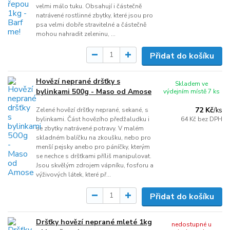
velmi málo tuku. Obsahují i částečně
natrávené rostlinné zbytky, které jsou pro
psa velmi dobře stravitelné a částečně
mohou nahradit zeleninu, ...
Přidat do košíku
Hovězí neprané dršťky s
Skladem ve
bylinkami 500g - Maso od Amose
výdejním místě 7 ks
72 Kč
Zelené hovězí dršťky neprané, sekané, s
/
ks
bylinkami. Část hovězího předžaludku i
64 Kč
bez DPH
se zbytky natrávené potravy. V malém
skladném balíčku na zkoušku, nebo pro
menší pejsky anebo pro páníčky, kterým
se nechce s dršťkami příliš manipulovat.
Jsou skvělým zdrojem vápníku, fosforu a
výživových látek, které př...
Přidat do košíku
Dršťky hovězí neprané mleté 1kg
nedostupné u