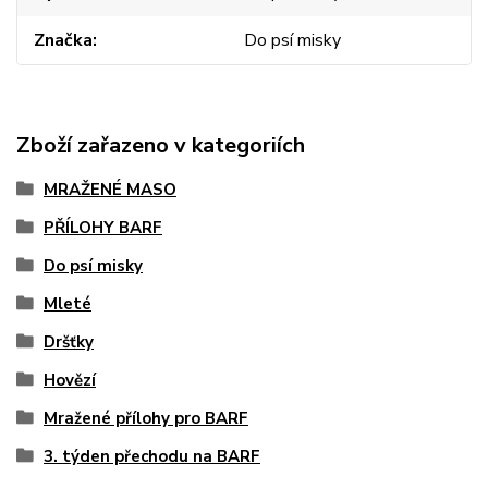
Značka
Do psí misky
Zboží zařazeno v kategoriích
MRAŽENÉ MASO
PŘÍLOHY BARF
Do psí misky
Mleté
Dršťky
Hovězí
Mražené přílohy pro BARF
3. týden přechodu na BARF