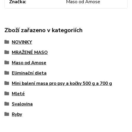
Značka
Maso od Amose
Zboží zařazeno v kategoriích
NOVINKY
MRAŽENÉ MASO
Maso od Amose
Eliminační dieta
Mini balení masa pro psy a kočky 500 g a 700 g
Mleté
Svalovina
Ryby