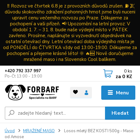
‼️ Rozvoz ve čtvrtek 6.8 je z provozních důvodů zrušen. ⛽ Z
důvodu skokového zdražení pohonných hmot jsme byli nuceni
upravit cenu večerního rozvozu po Praze. Děkujeme za
pochopení a vaši přízeň. 📢 Upozornění na letní provoz: V
období 1. 7. – 31. 8. bude naše výdejní místo v PÁTEK
zavřeno. Prosíme, naplánujte si vyzvednutí objednávek na
ostatní otevírací dny. Letní otevírací doba výdejního místa je
od PONDĚLÍ do ČTVRTKA vždy od 13:00-19:00. Děkujeme za
pochopení a přejeme krásné léto! 🌞 🔥🆕 Nově doručujeme
mražené maso i na Slovensko Cool balíkem.
0
ks
+420 792 337 997
za
0 Kč
Po-Čt 13:00 - 19:00
Menu
Hledat
Úvod
MRAŽENÉ MASO
Losos mletý BEZ KOSTI 500g - Maso
od Amose