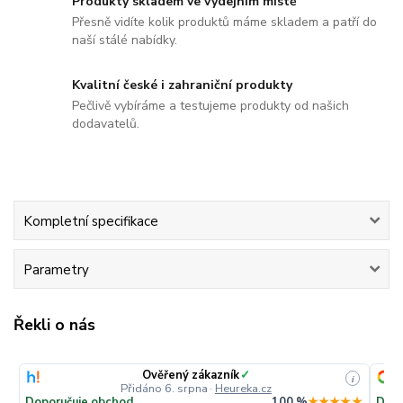
Produkty skladem ve výdejním místě
Přesně vidíte kolik produktů máme skladem a patří do
naší stálé nabídky.
Kvalitní české i zahraniční produkty
Pečlivě vybíráme a testujeme produkty od našich
dodavatelů.
Kompletní specifikace
Parametry
Řekli o nás
Ověřený zákazník
✓
i
Přidáno 6. srpna
·
Heureka.cz
Doporučuje obchod
100 %
★★★★★
Dopo