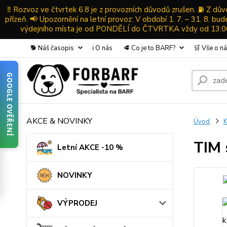
‼️ Rozvoz ve čtvrtek 6.8 je z provozních důvodů zrušen. ⛽ Z d
přízeň. 📢 Upozornění na letní provoz: V období 1. 7. – 31. 8. b
výdejního místa je od PONDĚLÍ do ČTVRTKA vždy od 13:00-
🐕 Náš časopis
ℹ️ O nás
🥩 Co je to BARF?
🛒 Vše o n
GOOGLE OVĚŘENÍ
AKCE & NOVINKY
Úvod
TIM 
Letní AKCE -10 %
NOVINKY
VÝPRODEJ