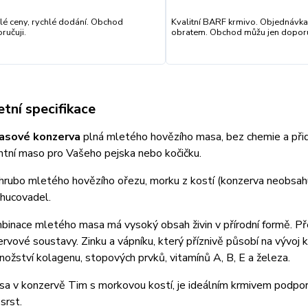
lé ceny, rychlé dodání. Obchod
Kvalitní BARF krmivo. Objednávka
ručuji.
obratem. Obchod můžu jen doporu
tní specifikace
sové konzerva
plná mletého hovězího masa, bez chemie a přid
tní maso pro Vašeho pejska nebo kočičku.
rubo mletého hovězího ořezu, morku z kostí (konzerva neobsahuj
chucovadel.
inace mletého masa má vysoký obsah živin v přírodní formě. Před
ervové soustavy. Zinku a vápníku, který příznivě působí na vývoj 
ožství kolagenu, stopových prvků, vitamínů A, B, E a železa.
 v konzervě Tim s morkovou kostí, je ideálním krmivem podporují
 srst.