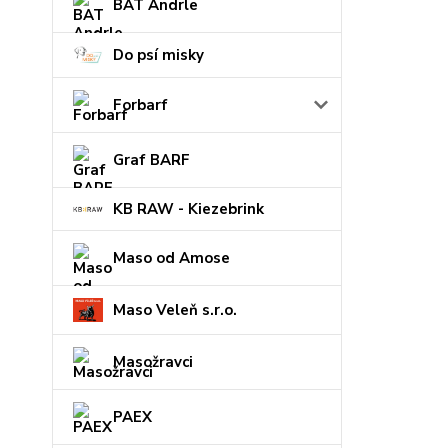
BAT Andrle
Do psí misky
Forbarf
Graf BARF
KB RAW - Kiezebrink
Maso od Amose
Maso Veleň s.r.o.
Masožravci
PAEX