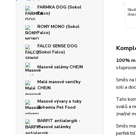
«
FARMKA DOG (Sokol
Skvě
Falco)
dopo
RONY MONO (Sokol
Falco)
FALCO SENSE DOG
Komple
(Sokol Falco)
100% ma
Masové salámy CHEJN
stoprocen
Směs na h
Malé masové vaničky
soli a do
CHEJN
Tato komb
Masové vývary a tuky
svalů a n
Bohemia Pet Food
značné mn
BARFIT antialergik -
Směs masa
masové salámky
perfektní