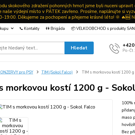
ůvodu skokového zdražení pohonných hmot jsme byli nuceni upravit
ude naše výdejní místo v PÁTEK zavřeno. Prosíme, naplánujte si vyz
19:00. Děkujeme za pochopení a přejeme krásné léto! 🌞 🔥🆕 N
ákupu
📞 Kontakty
👫 Brigáda
📦 VELKOOBCHOD s produkty SA
+420
Hledat
Po-Čt 
KONZERVY pro PSY
TIM (Sokol Falco)
TIM s morkovou kostí 1200 g 
s morkovou kostí 1200 g - Sokol
100% m
přidan
maso p
hovězí
Bez pří