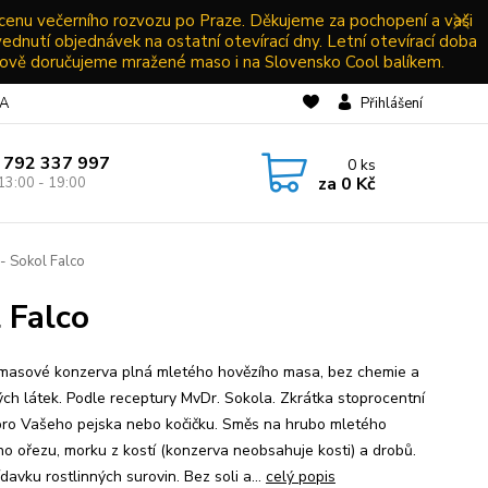
 cenu večerního rozvozu po Praze. Děkujeme za pochopení a vaši
vednutí objednávek na ostatní otevírací dny. Letní otevírací doba
ově doručujeme mražené maso i na Slovensko Cool balíkem.
NA
Přihlášení
 792 337 997
0
ks
za
0 Kč
13:00 - 19:00
- Sokol Falco
 Falco
asové konzerva plná mletého hovězího masa, bez chemie a
ých látek. Podle receptury MvDr. Sokola. Zkrátka stoprocentní
ro Vašeho pejska nebo kočičku. Směs na hrubo mletého
ho ořezu, morku z kostí (konzerva neobsahuje kosti) a drobů.
davku rostlinných surovin. Bez soli a...
celý popis