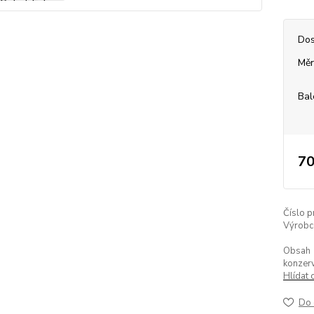
Dos
Měr
Bal
70
Číslo p
Výrobc
Obsah
konzerv
Hlídat 
Do 