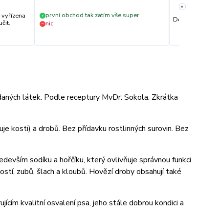
»
první obchod tak zatím vše super
 vyřízena
+
Dobré zkušenost
čit.
nic
−
aných látek. Podle receptury MvDr. Sokola. Zkrátka
e kosti) a drobů. Bez přídavku rostlinných surovin. Bez
evším sodíku a hořčíku, který ovlivňuje správnou funkci
kostí, zubů, šlach a kloubů. Hovězí droby obsahují také
cím kvalitní osvalení psa, jeho stále dobrou kondici a