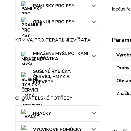
PAMLSKY PRO PSY
Ideální ř
GRANULE PRO PSY
Param
KRMIVA PRO TERARIJNÍ ZVÍŘATA
MRAŽENÉ MYŠI, POTKANI
Výrob
a KUŘÁTKA
Druhy 
SUŠENÉ RYBIČKY,
ČERVÍCI, HMYZ A
Obsah
KREVETY
Značk
CHOVATELSKÉ POTŘEBY
HRAČKY
VÝCVIKOVÉ POMŮCKY