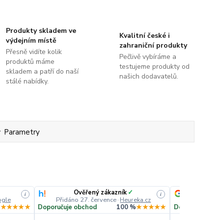
Produkty skladem ve
Kvalitní české i
výdejním místě
zahraniční produkty
Přesně vidíte kolik
Pečlivě vybíráme a
produktů máme
testujeme produkty od
skladem a patří do naší
našich dodavatelů.
stálé nabídky.
Parametry
Ověřený zákazník
✓
i
i
gle
Přidáno 27. července
·
Heureka.cz
Přidáno
%
★★★★★
Doporučuje obchod
100 %
★★★★★
Doporučuje ob