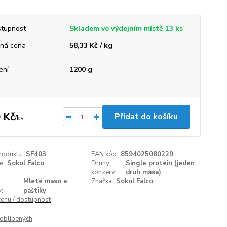
tupnost
Skladem ve výdejním místě 13 ks
ná cena
58,33 Kč / kg
ení
1200 g
 Kč
Přidat do košíku
/
ks
roduktu:
SF403
EAN kód:
8594025080229
e:
Sokol Falco
Druhy
Single protein (jeden
konzerv:
druh masa)
Mleté maso a
Značka:
Sokol Falco
:
paštiky
cenu / dostupnost
oblíbených