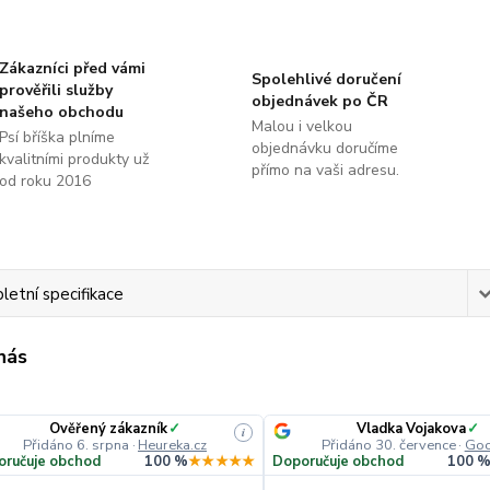
Zákazníci před vámi
Spolehlivé doručení
prověřili služby
objednávek po ČR
našeho obchodu
Malou i velkou
Psí bříška plníme
objednávku doručíme
kvalitními produkty už
přímo na vaši adresu.
od roku 2016
etní specifikace
 nás
Ověřený zákazník
✓
Vladka Vojakova
✓
i
Přidáno 6. srpna
·
Heureka.cz
Přidáno 30. července
·
Goo
oručuje obchod
100 %
★★★★★
Doporučuje obchod
100 