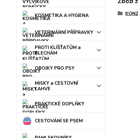
Zboží 
KONZ
KOSMETIKA A HYGIENA
VETERINÁRNÍ PŘÍPRAVKY
PROTI KLÍŠŤATŮM a
BLECHÁM
OBOJKY PRO PSY
MISKY a CESTOVNÍ
LAHVE
PRAKTICKÉ DOPLŇKY
CESTOVÁNÍ SE PSEM
PAMLSKOVNÍKY